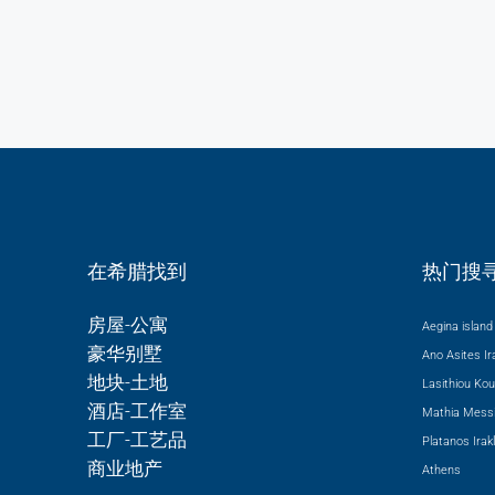
在希腊找到
热门搜
房屋-公寓
Aegina island 
豪华别墅
Ano Asites Ira
地块-土地
Lasithiou
Kou
酒店-工作室
Mathia Messi
工厂-工艺品
Platanos Irakl
商业地产
Athens