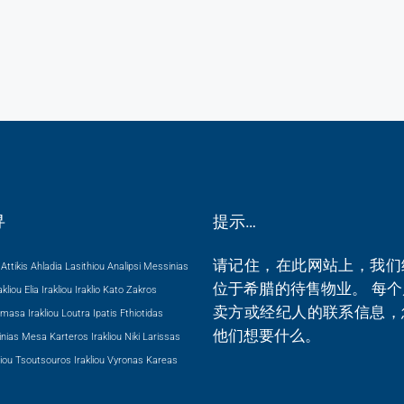
寻
提示…
请记住，在此网站上，我们
Attikis
Ahladia Lasithiou
Analipsi Messinias
位于希腊的待售物业。 每
kliou
Elia Irakliou
Iraklio
Kato Zakros
卖方或经纪人的联系信息，
masa Irakliou
Loutra Ipatis Fthiotidas
他们想要什么。
nias
Mesa Karteros Irakliou
Niki Larissas
iou
Tsoutsouros Irakliou
Vyronas Kareas