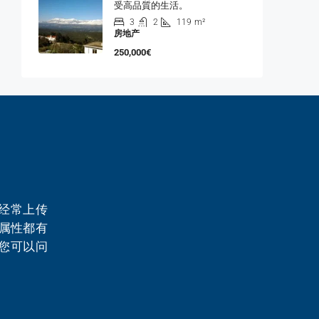
受高品質的生活。
3
2
119
m²
房地产
250,000€
经常上传
个属性都有
您可以问