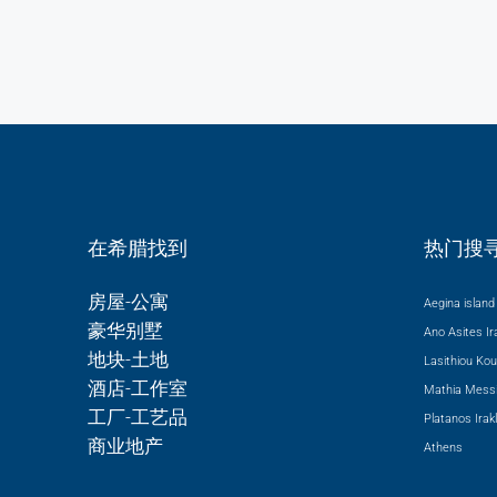
在希腊找到
热门搜
房屋-公寓
Aegina island 
豪华别墅
Ano Asites Ira
地块-土地
Lasithiou
Kou
酒店-工作室
Mathia Messi
工厂-工艺品
Platanos Irakl
商业地产
Athens