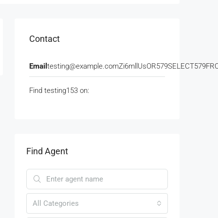
Contact
Email
testing@example.comZi6mllUsOR579SELECT579F
Find testing153 on:
Find Agent
All Categories