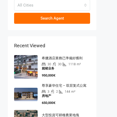
All Cities
Search Agent
Recent Viewed
希臘酒店業務已準備好獲利
30
30
1118
m²
就绪业务
950,000€
尊享豪华住宅 – 双层复式公寓
3
2
144
m²
房地产
650,000€
大型投資可耕種農業地塊