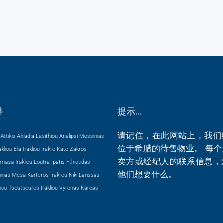
寻
提示…
请记住，在此网站上，我们
Attikis
Ahladia Lasithiou
Analipsi Messinias
位于希腊的待售物业。 每
kliou
Elia Irakliou
Iraklio
Kato Zakros
卖方或经纪人的联系信息，
masa Irakliou
Loutra Ipatis Fthiotidas
他们想要什么。
nias
Mesa Karteros Irakliou
Niki Larissas
iou
Tsoutsouros Irakliou
Vyronas Kareas