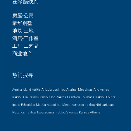
在希腊找到
房屋-公寓
豪华别墅
地块-土地
酒店-工作室
工厂-工艺品
商业地产
热门搜寻
Aegina island Attikis
Ahladia Lasithiou
Analipsi Messinias
Ano Asites
Irakliou
Elia Irakliou
Iraklio
Kato Zakros Lasithiou
Koumasa Irakliou
Loutra
Ipatis Fthiotidas
Mathia Messinias
Mesa Karteros Irakliou
Niki Larissas
Platanos Irakliou
Tsoutsouros Irakliou
Vyronas Kareas Athens