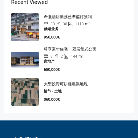
Recent Viewed
希臘酒店業務已準備好獲利
30
30
1118
m²
就绪业务
950,000€
尊享豪华住宅 – 双层复式公寓
3
2
144
m²
房地产
650,000€
大型投資可耕種農業地塊
情节 - 土地
360,000€