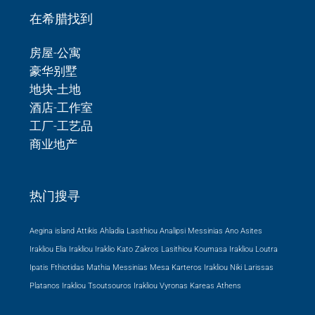
在希腊找到
房屋-公寓
豪华别墅
地块-土地
酒店-工作室
工厂-工艺品
商业地产
热门搜寻
Aegina island Attikis
Ahladia Lasithiou
Analipsi Messinias
Ano Asites
Irakliou
Elia Irakliou
Iraklio
Kato Zakros Lasithiou
Koumasa Irakliou
Loutra
Ipatis Fthiotidas
Mathia Messinias
Mesa Karteros Irakliou
Niki Larissas
Platanos Irakliou
Tsoutsouros Irakliou
Vyronas Kareas Athens