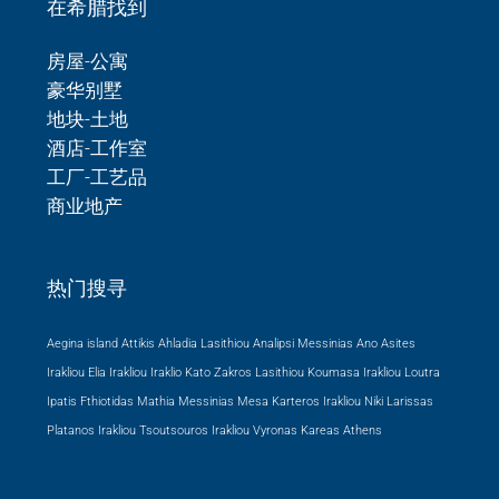
在希腊找到
房屋-公寓
豪华别墅
地块-土地
酒店-工作室
工厂-工艺品
商业地产
热门搜寻
Aegina island Attikis
Ahladia Lasithiou
Analipsi Messinias
Ano Asites
Irakliou
Elia Irakliou
Iraklio
Kato Zakros Lasithiou
Koumasa Irakliou
Loutra
Ipatis Fthiotidas
Mathia Messinias
Mesa Karteros Irakliou
Niki Larissas
Platanos Irakliou
Tsoutsouros Irakliou
Vyronas Kareas Athens