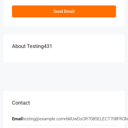
Send Email
About Testing431
Contact
Email
testing@example.comr6klUwDsOR708SELECT708FRO