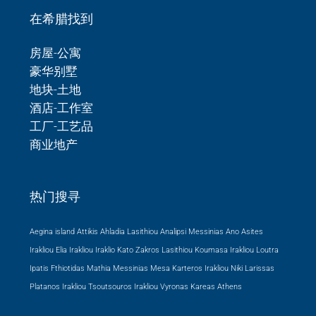
在希腊找到
房屋-公寓
豪华别墅
地块-土地
酒店-工作室
工厂-工艺品
商业地产
热门搜寻
Aegina island Attikis
Ahladia Lasithiou
Analipsi Messinias
Ano Asites
Irakliou
Elia Irakliou
Iraklio
Kato Zakros Lasithiou
Koumasa Irakliou
Loutra
Ipatis Fthiotidas
Mathia Messinias
Mesa Karteros Irakliou
Niki Larissas
Platanos Irakliou
Tsoutsouros Irakliou
Vyronas Kareas Athens