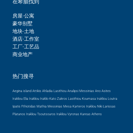
在希腊找到
房屋-公寓
豪华别墅
地块-土地
酒店-工作室
工厂-工艺品
商业地产
热门搜寻
Aegina island Attikis
Ahladia Lasithiou
Analipsi Messinias
Ano Asites
Irakliou
Elia Irakliou
Iraklio
Kato Zakros Lasithiou
Koumasa Irakliou
Loutra
Ipatis Fthiotidas
Mathia Messinias
Mesa Karteros Irakliou
Niki Larissas
Platanos Irakliou
Tsoutsouros Irakliou
Vyronas Kareas Athens