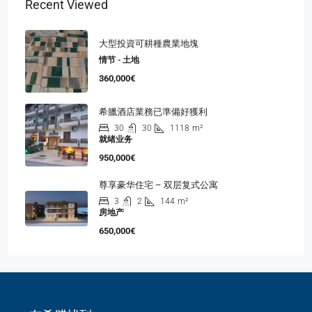
Recent Viewed
大型投資可耕種農業地塊
情节 - 土地
360,000€
希臘酒店業務已準備好獲利
30
30
1118
m²
就绪业务
950,000€
尊享豪华住宅 – 双层复式公寓
3
2
144
m²
房地产
650,000€