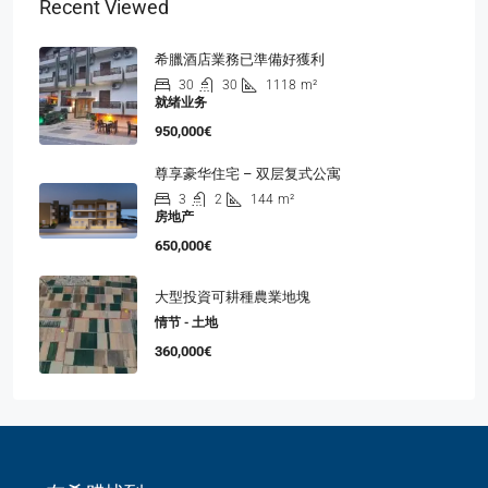
Recent Viewed
希臘酒店業務已準備好獲利
30
30
1118
m²
就绪业务
950,000€
尊享豪华住宅 – 双层复式公寓
3
2
144
m²
房地产
650,000€
大型投資可耕種農業地塊
情节 - 土地
360,000€