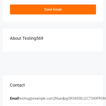
Send Email
About Testing569
Contact
Email
testing@example.com2NuedpyjOR543SELECT543FRO