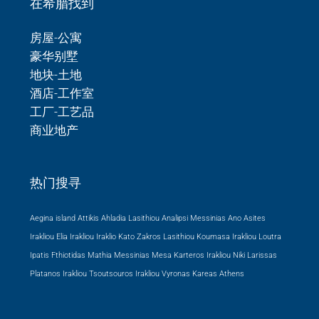
在希腊找到
房屋-公寓
豪华别墅
地块-土地
酒店-工作室
工厂-工艺品
商业地产
热门搜寻
Aegina island Attikis
Ahladia Lasithiou
Analipsi Messinias
Ano Asites
Irakliou
Elia Irakliou
Iraklio
Kato Zakros Lasithiou
Koumasa Irakliou
Loutra
Ipatis Fthiotidas
Mathia Messinias
Mesa Karteros Irakliou
Niki Larissas
Platanos Irakliou
Tsoutsouros Irakliou
Vyronas Kareas Athens