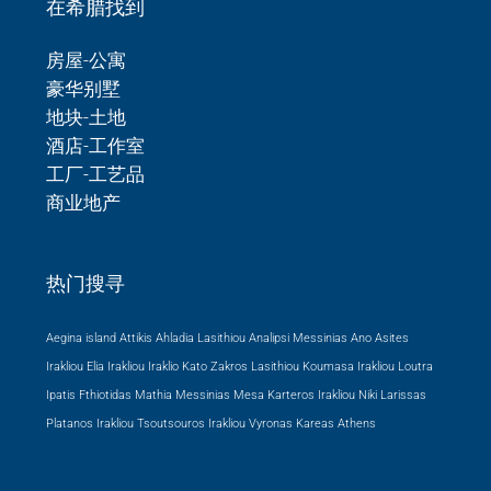
在希腊找到
房屋-公寓
豪华别墅
地块-土地
酒店-工作室
工厂-工艺品
商业地产
热门搜寻
Aegina island Attikis
Ahladia Lasithiou
Analipsi Messinias
Ano Asites
Irakliou
Elia Irakliou
Iraklio
Kato Zakros Lasithiou
Koumasa Irakliou
Loutra
Ipatis Fthiotidas
Mathia Messinias
Mesa Karteros Irakliou
Niki Larissas
Platanos Irakliou
Tsoutsouros Irakliou
Vyronas Kareas Athens