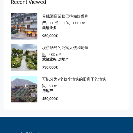
Recent Viewed
希臘酒店業務已準備好獲利
30
30
1118
m²
就绪业务
950,000€
埃伊納島的公寓大樓和房屋
483
m²
就绪业务, 房地产
730,000€
可以分为9个较小地块的旧房子的地块
60
m²
房地产
450,000€