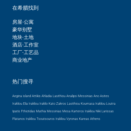
在希腊找到
房屋-公寓
豪华别墅
地块-土地
酒店-工作室
工厂-工艺品
商业地产
热门搜寻
Aegina island Attikis
Ahladia Lasithiou
Analipsi Messinias
Ano Asites
Irakliou
Elia Irakliou
Iraklio
Kato Zakros Lasithiou
Koumasa Irakliou
Loutra
Ipatis Fthiotidas
Mathia Messinias
Mesa Karteros Irakliou
Niki Larissas
Platanos Irakliou
Tsoutsouros Irakliou
Vyronas Kareas Athens