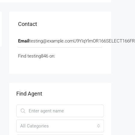
Contact
Email
testing@example.comU9YIqYlmOR166SELECT166
Find testing846 on:
Find Agent
All Categories