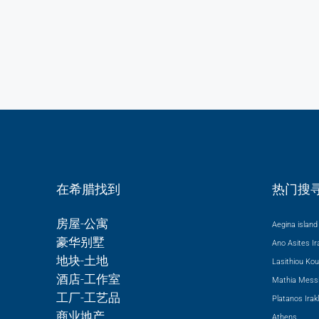
在希腊找到
热门搜
房屋-公寓
Aegina island 
豪华别墅
Ano Asites Ira
地块-土地
Lasithiou
Kou
酒店-工作室
Mathia Messi
工厂-工艺品
Platanos Irakl
商业地产
Athens