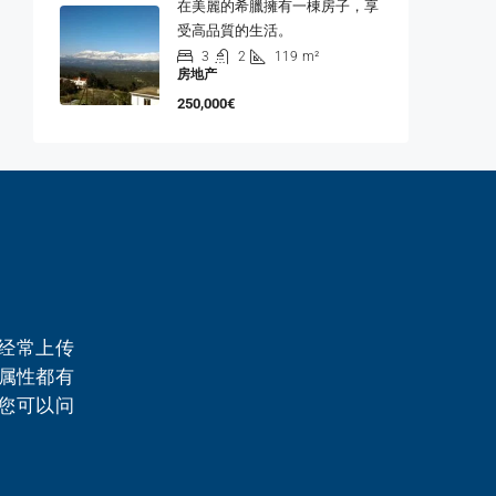
在美麗的希臘擁有一棟房子，享
受高品質的生活。
3
2
119
m²
房地产
250,000€
经常上传
个属性都有
您可以问