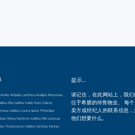
寻
提示…
请记住，在此网站上，我们
Attikis
Ahladia Lasithiou
Analipsi Messinias
位于希腊的待售物业。 每
kliou
Elia Irakliou
Iraklio
Kato Zakros
卖方或经纪人的联系信息，
masa Irakliou
Loutra Ipatis Fthiotidas
他们想要什么。
nias
Mesa Karteros Irakliou
Niki Larissas
iou
Tsoutsouros Irakliou
Vyronas Kareas