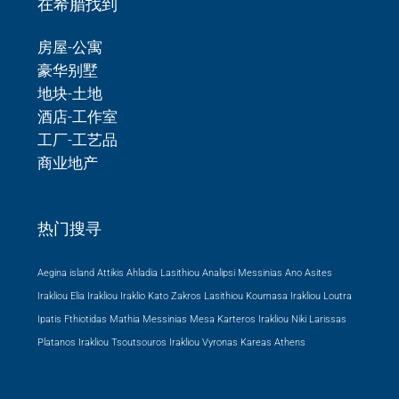
在希腊找到
房屋-公寓
豪华别墅
地块-土地
酒店-工作室
工厂-工艺品
商业地产
热门搜寻
Aegina island Attikis
Ahladia Lasithiou
Analipsi Messinias
Ano Asites
Irakliou
Elia Irakliou
Iraklio
Kato Zakros Lasithiou
Koumasa Irakliou
Loutra
Ipatis Fthiotidas
Mathia Messinias
Mesa Karteros Irakliou
Niki Larissas
Platanos Irakliou
Tsoutsouros Irakliou
Vyronas Kareas Athens