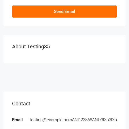
Send Email
About Testing85
Contact
Email
testing@example.comAND23868AND3lXa3lXa