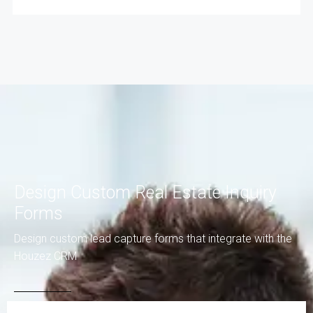
驾车15分钟即可到达雅典卫城和雅典市中
心。
驾车20分钟即可到达格利法达海滩和沃利亚
格梅尼海滩，驾车25分钟即可到达比雷埃夫
斯港，那里也有前往各个岛屿的渡轮。
公寓200米处，203路公交车可到达福音站地
铁站，212路公交车可到达达夫尼站地铁
站。
公寓附近有超市、药店和面包店。
Design Custom Real Estate Inquiry
Forms
售價：460.000€
Design custom lead capture forms that integrate with the
Houzez CRM
訊息：喬治先生
信箱：gver111@gmail.com