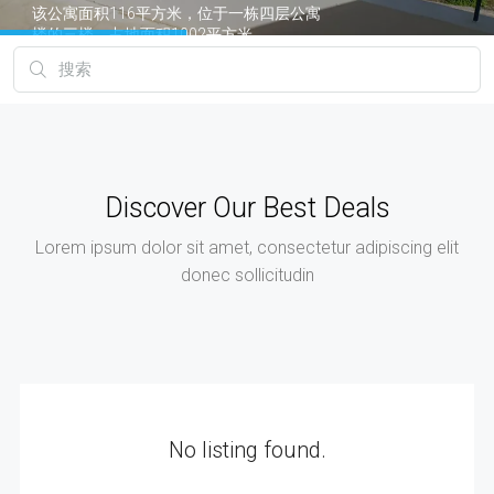
该公寓面积116平方米，位于一栋四层公寓
楼的三楼，占地面积1002平方米。
公寓设有3间卧室、1间客厅、1间厨房、1间
浴室、1间卫生间、两间浴室上方各有一个阁
楼、4个2.5米宽的独立大阳台、地下室5平方
米的储藏室以及一个带遥控车库门的停车
位。
Discover Our Best Deals
公寓还配备太阳能热水器、天然气独立供暖
系统、2台空调、双层玻璃窗和安全门。
Lorem ipsum dolor sit amet, consectetur adipiscing elit
公寓视野开阔，可饱览利卡维托斯山、帕尼
donec sollicitudin
萨山和希梅托斯山的壮丽景色。
公寓楼设有电梯，并拥有环绕式花园。
公寓建于1987年。如果您需要，我们可以提
供家具齐全的公寓，无需额外费用。
公寓位于一个非常安静的区域，靠近希梅托
No listing found.
斯环城公路，驾车25分钟即可到达机场。