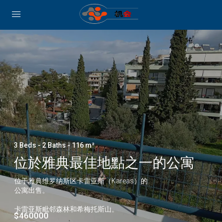
3 Beds - 2 Baths - 116 m²
位於雅典最佳地點之一的公寓
位于雅典维罗纳斯区卡雷亚斯（Kareas）的
公寓出售。
卡雷亚斯毗邻森林和希梅托斯山。
$460000