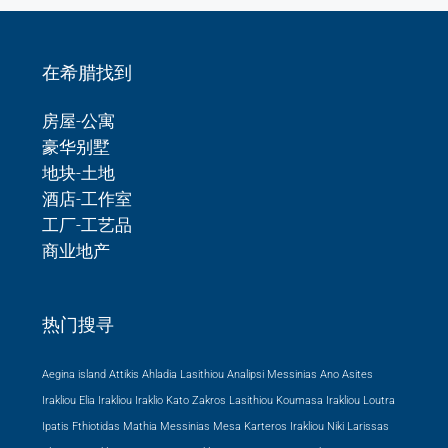
在希腊找到
房屋-公寓
豪华别墅
地块-土地
酒店-工作室
工厂-工艺品
商业地产
热门搜寻
Aegina island Attikis
Ahladia Lasithiou
Analipsi Messinias
Ano Asites
Irakliou
Elia Irakliou
Iraklio
Kato Zakros Lasithiou
Koumasa Irakliou
Loutra
Ipatis Fthiotidas
Mathia Messinias
Mesa Karteros Irakliou
Niki Larissas