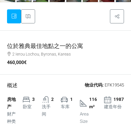
位於雅典最佳地點之一的公寓
2 Ierou Lochou, Byronas, Kareas
460,000€
概述
物业代码:
EFK19545
房地
3
2
1
116
1987
产
卧室
洗手
车库
m²
建造年份
财产
间
Area
种类
Size