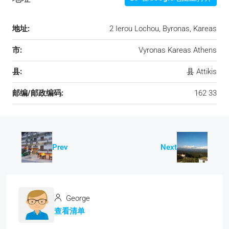
地址:
2 Ierou Lochou, Byronas, Kareas
市:
Vyronas Kareas Athens
县:
县 Attikis
邮编/邮政编码:
162 33
Prev
Next
George
查看清单