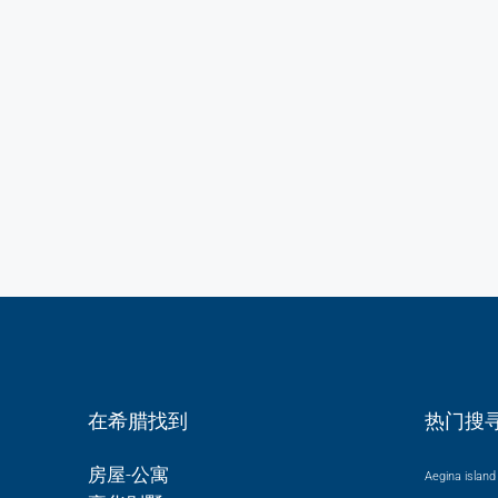
在希腊找到
热门搜
房屋-公寓
Aegina island 