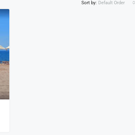
Sort by:
Default Order