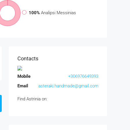
100%
Analipsi Messinias
Contacts
Mobile
+306976649393
Email
asteraki.handmade@gmail.com
Find Astrinia on: