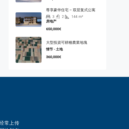
尊享豪华住宅 – 双层复式公寓
3
2
144
m²
房地产
650,000€
大型投資可耕種農業地塊
情节 - 土地
360,000€
经常上传