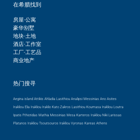
在希腊找到
房屋-公寓
豪华别墅
地块-土地
酒店-工作室
工厂-工艺品
商业地产
热门搜寻
Aegina island Attikis
Ahladia Lasithiou
Analipsi Messinias
Ano Asites
Irakliou
Elia Irakliou
Iraklio
Kato Zakros Lasithiou
Koumasa Irakliou
Loutra
Ipatis Fthiotidas
Mathia Messinias
Mesa Karteros Irakliou
Niki Larissas
Platanos Irakliou
Tsoutsouros Irakliou
Vyronas Kareas Athens