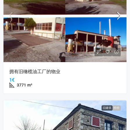
拥有旧橄榄油工厂的物业
1€
3771
m²
旧建筑
特价