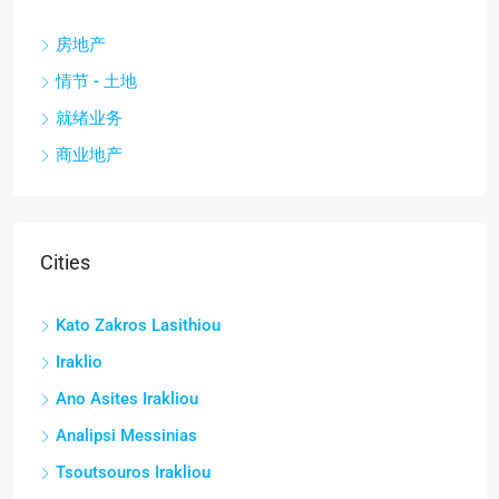
房地产
情节 - 土地
就绪业务
商业地产
Cities
Kato Zakros Lasithiou
Iraklio
Ano Asites Irakliou
Analipsi Messinias
Tsoutsouros Irakliou