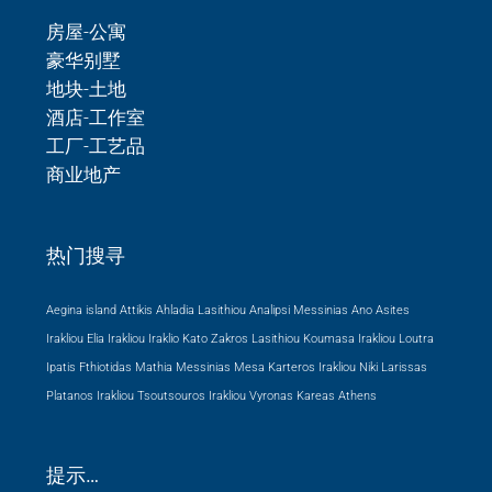
房屋-公寓
豪华别墅
地块-土地
酒店-工作室
工厂-工艺品
商业地产
热门搜寻
Aegina island Attikis
Ahladia Lasithiou
Analipsi Messinias
Ano Asites
Irakliou
Elia Irakliou
Iraklio
Kato Zakros Lasithiou
Koumasa Irakliou
Loutra
Ipatis Fthiotidas
Mathia Messinias
Mesa Karteros Irakliou
Niki Larissas
Platanos Irakliou
Tsoutsouros Irakliou
Vyronas Kareas Athens
提示…