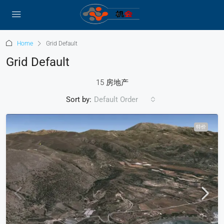
Home
Grid Default
Grid Default
15 房地产
Sort by:
Default Order
特价